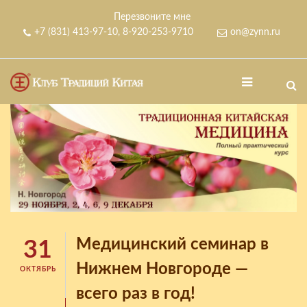
Перезвоните мне
+7 (831) 413-97-10
,
8-920-253-9710
on@zynn.ru
Медицинский семинар в
31
Нижнем Новгороде —
ОКТЯБРЬ
всего раз в год!